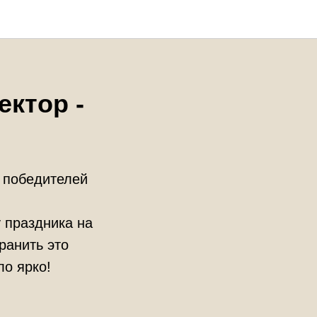
ктор -
 победителей
 праздника на
ранить это
ло ярко!